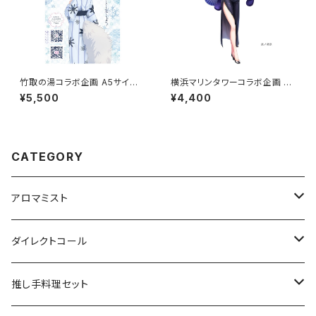
竹取の湯コラボ企画 A5サイズ
横浜マリンタワーコラボ企画 ア
アクリルボード
クリルスタンド大 グループB
¥5,500
¥4,400
CATEGORY
アロマミスト
Vtuber/VRアーティスト
ダイレクトコール
声優
俳優
推し手料理セット