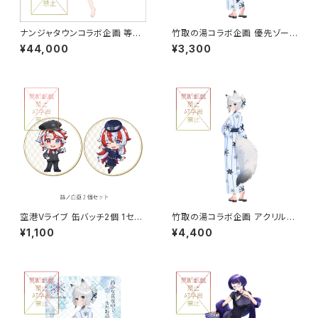
ナンジャタウンコラボ企画 等身
竹取の湯コラボ企画 優先ゾーン
大パネル グループB
入場券つき応援セット 3,300円
¥44,000
¥3,300
空港Vライブ 缶バッチ2個 1セッ
竹取の湯コラボ企画 アクリルス
ト
タンド（大）
¥1,100
¥4,400