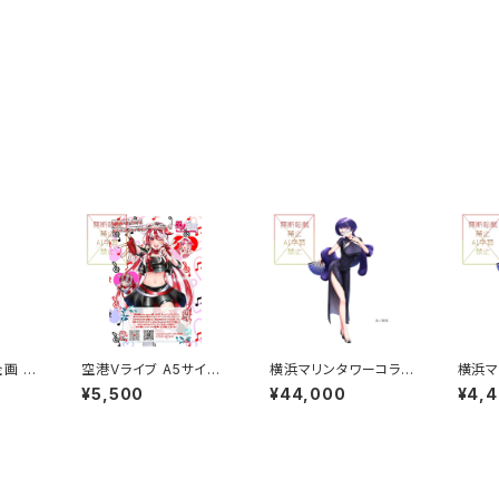
 ア
空港Vライブ A5サイズ
横浜マリンタワーコラボ
横浜マ
小）
アクリルボード
企画 等身大パネル グル
企画 
¥5,500
¥44,000
¥4,
ープB
大 グ