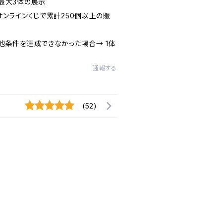
最大3体の展示
ンラインくじで累計250個以上の販
条件を達成できなかった場合→ 1体
通報する
(52)