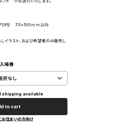
タンド 小を送付いたします。
0円） 70×100ｍｍ以内
ろしイラスト、および希望者のみ販売し
台入場券
選択なし
l shipping available
d to cart
にお住まいの方向け