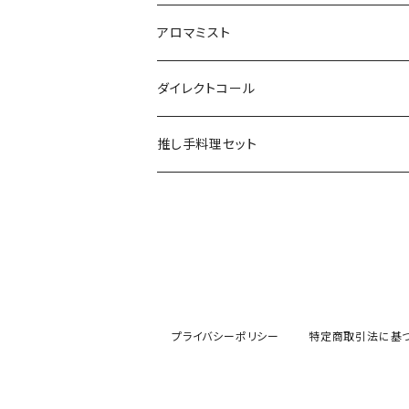
アロマミスト
Vtuber/VRアーティスト
ダイレクトコール
声優
俳優
推し手料理セット
Youtuber
Vtuber
Vtuber
秋葉友佑
俳優
声優
インフルエンサー
プライバシーポリシー
特定商取引法に基