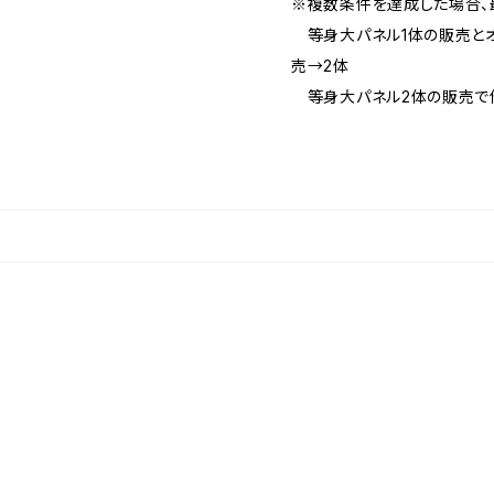
※複数条件を達成した場合、
等身大パネル1体の販売とオ
売→2体
等身大パネル2体の販売で他