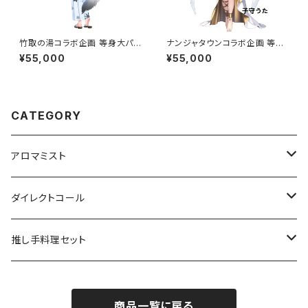
竹取の湯コラボ企画 等身大パ
ナンジャタウンコラボ企画 等身
ネル
大パネル グループA 5万円コー
¥55,000
¥55,000
ス
CATEGORY
アロマミスト
Vtuber/VRアーティスト
ダイレクトコール
声優
俳優
推し手料理セット
Youtuber
Vtuber
Vtuber
商品一覧に戻る