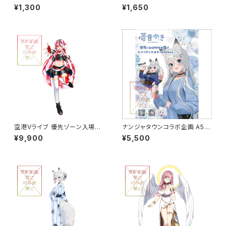
ンロード動画 グループA
ＨＥＥＬ × Vtuberコラボ ダウン
¥1,300
¥1,650
ロード動画
空港Vライブ 優先ゾーン入場券
ナンジャタウンコラボ企画 A5サ
つき応援セット 9,900円
イズアクリルボード グループA
¥9,900
¥5,500