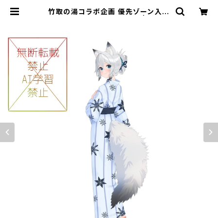
竹取の湯コラボ企画 優先ゾーン入場
券つき応援セット 9,900円 | フルー
ツポット ショップページ