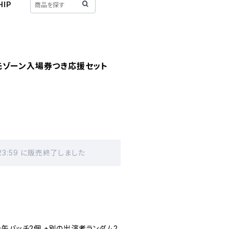
HIP
先ゾーン入場券つき応援セット
 23:59 に販売終了しました
缶バッチ2個 +別の出演者ランダム2