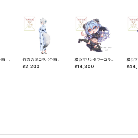
 ア
竹取の湯コラボ企画 ア
横浜マリンタワーコラボ
横浜マ
大）
クリルスタンド（小）
企画 ミニパネル グルー
企画 
¥2,200
¥14,300
¥44
プB
ープB