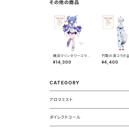
その他の商品
横浜マリンタワーコラボ
竹取の湯コラボ企画
企画 ミニパネル グルー
クリルスタンド（
¥14,300
¥4,400
プA
CATEGORY
アロマミスト
Vtuber/VRアーティスト
ダイレクトコール