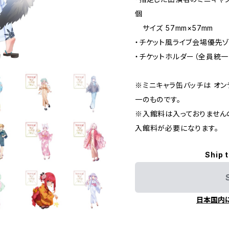
個
サイズ 57mm×57mm
・チケット風ライブ会場優先
・チケットホルダー（全員統一
※ミニキャラ缶バッチは オ
一のものです。
※入館料は入っておりません
入館料が必要になります。
Ship 
日本国内