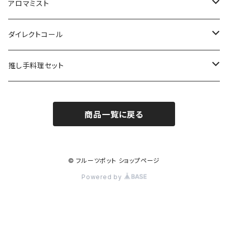
アロマミスト
Vtuber/VRアーティスト
ダイレクトコール
声優
俳優
推し手料理セット
Youtuber
Vtuber
Vtuber
商品一覧に戻る
秋葉友佑
俳優
声優
インフルエンサー
© フルーツポット ショップページ
Powered by