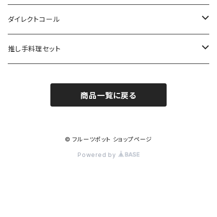
Vtuber/VRアーティスト
ダイレクトコール
声優
俳優
推し手料理セット
Youtuber
Vtuber
Vtuber
商品一覧に戻る
秋葉友佑
俳優
声優
インフルエンサー
© フルーツポット ショップページ
Powered by