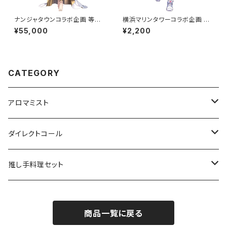
ナンジャタウンコラボ企画 等身
横浜マリンタワーコラボ企画 ア
大パネル グループA 5万円コー
クリルスタンド小 グループA
¥55,000
¥2,200
ス
CATEGORY
アロマミスト
Vtuber/VRアーティスト
ダイレクトコール
声優
俳優
推し手料理セット
Youtuber
Vtuber
Vtuber
商品一覧に戻る
秋葉友佑
俳優
声優
インフルエンサー