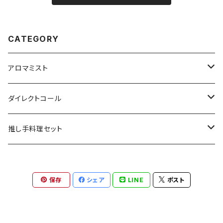
CATEGORY
アロマミスト
Vtuber/VRアーティスト
ダイレクトコール
声優
俳優
推し手料理セット
Youtuber
Vtuber
Vtuber
保存
シェア
LINE
ポスト
秋葉友佑
俳優
声優
インフルエンサー